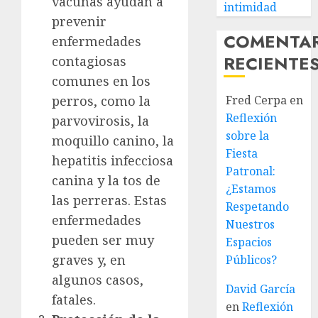
vacunas ayudan a
intimidad
prevenir
COMENTA
enfermedades
RECIENTE
contagiosas
comunes en los
perros, como la
Fred Cerpa
en
Reflexión
parvovirosis, la
sobre la
moquillo canino, la
Fiesta
hepatitis infecciosa
Patronal:
canina y la tos de
¿Estamos
las perreras. Estas
Respetando
enfermedades
Nuestros
pueden ser muy
Espacios
graves y, en
Públicos?
algunos casos,
David García
fatales.
en
Reflexión