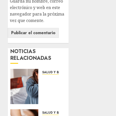
Guarda mi nombre, correo
electrónico y web en este
navegador para la próxima
vez que comente.
NOTICIAS
RELACIONADAS
SALUD Y BIENESTAR
Consejos
para
reducir
la
ansiedad
en tu
día a
SALUD Y BIENESTAR