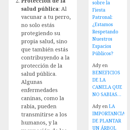
Protección de la
sobre la
salud pública
: Al
Fiesta
vacunar a tu perro,
Patronal:
¿Estamos
no solo estás
Respetando
protegiendo su
Nuestros
propia salud, sino
Espacios
que también estás
Públicos?
contribuyendo a la
protección de la
Ady
en
BENEFICIOS
salud pública.
DE LA
Algunas
CANELA QUE
enfermedades
NO SABIAS…
caninas, como la
rabia, pueden
Ady
en
LA
IMPORTANCIA
transmitirse a los
DE PLANTAR
humanos, y la
UN ÁRBOL