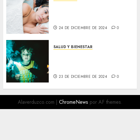
Cómo mantener la chispa en la
relación: Consejos para
revitalizar la intimidad
24 DE DICIEMBRE DE 2024
0
SALUD Y BIENESTAR
¡Cuidado con la Pirotecnia!
Los Niños No Deben Jugar con
el Peligro
23 DE DICIEMBRE DE 2024
0
Alaverduzco.com
|
ChromeNews
por AF themes.