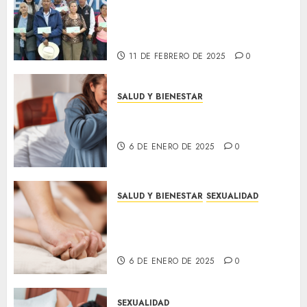
fronteras: Entrega de Visas
del Programa REFAMI en José
Sixto Verduzco
11 DE FEBRERO DE 2025
0
SALUD Y BIENESTAR
Consejos para reducir la
ansiedad en tu día a día
6 DE ENERO DE 2025
0
SALUD Y BIENESTAR
SEXUALIDAD
5 beneficios sorprendentes del
sexo para tu salud física y
emocional
6 DE ENERO DE 2025
0
SEXUALIDAD