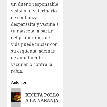
un dueño responsable
visita a tu veterinario
de confianza,
desparasita y vacuna a
tu mascota, a partir
del primer mes de
vida puede iniciar con
su esquema, además
de anualmente
vacunarlo contra la
rabia.
Navegación
Anterior
de
Entrada
RECETA POLLO
anterior:
entradas
A LA NARANJA