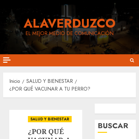
Saltar
al
ALAVERDUZCO
contenido
EL MEJOR MEDIO DE COMUNICACIÓN
Inicio
SALUD Y BIENESTAR
¿POR QUÉ VACUNAR A TU PERRO?
Siguenos en Facebook
Siguenos en Instagram
SALUD Y BIENESTAR
BUSCAR
¿POR QUÉ