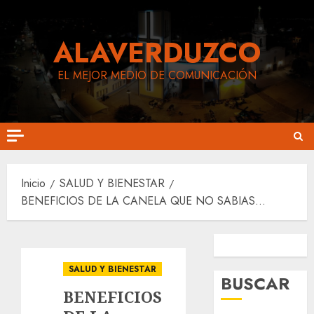
Saltar
al
ALAVERDUZCO
contenido
EL MEJOR MEDIO DE COMUNICACIÓN
Inicio
SALUD Y BIENESTAR
BENEFICIOS DE LA CANELA QUE NO SABIAS…
Siguenos en Facebook
Siguenos en Instagram
SALUD Y BIENESTAR
BUSCAR
BENEFICIOS