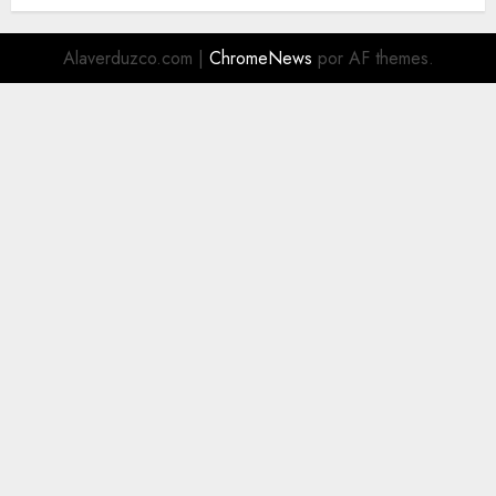
Alaverduzco.com
|
ChromeNews
por AF themes.