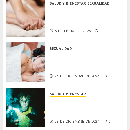
SALUD Y BIENESTAR
SEXUALIDAD
5 beneficios sorprendentes del
sexo para tu salud física y
emocional
6 DE ENERO DE 2025
0
SEXUALIDAD
Cómo mantener la chispa en la
relación: Consejos para
revitalizar la intimidad
24 DE DICIEMBRE DE 2024
0
SALUD Y BIENESTAR
¡Cuidado con la Pirotecnia!
Los Niños No Deben Jugar con
el Peligro
23 DE DICIEMBRE DE 2024
0