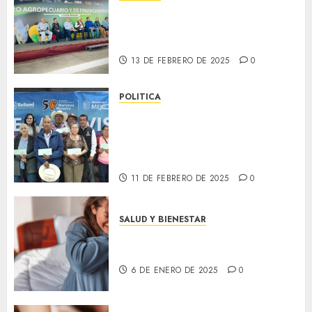
2025
JSV presente en el Foro
0
Agropecuario para fortalecer
el campo
13 DE FEBRERO DE 2025
0
POLITICA
Reencuentros que cruzan
fronteras: Entrega de Visas
del Programa REFAMI en José
Sixto Verduzco
11 DE FEBRERO DE 2025
0
SALUD Y BIENESTAR
Consejos para reducir la
ansiedad en tu día a día
6 DE ENERO DE 2025
0