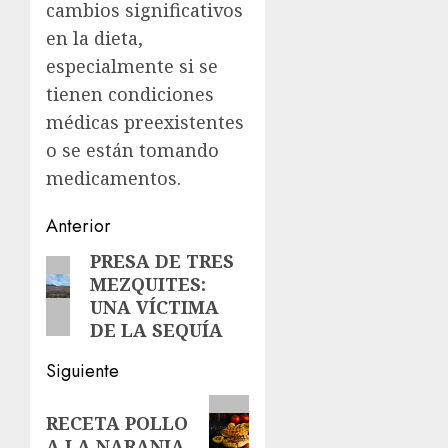
cambios significativos
en la dieta,
especialmente si se
tienen condiciones
médicas preexistentes
o se están tomando
medicamentos.
Navegación
Anterior
de
PRESA DE TRES
Entrada
MEZQUITES:
anterior:
entradas
UNA VÍCTIMA
DE LA SEQUÍA
Siguiente
Siguiente
RECETA POLLO
entrada:
A LA NARANJA