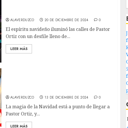
Felicidades a los Comerciantes de Pastor
Ortiz por el Desfile Navideño 2024
ALAVERDUZCO
20 DE DICIEMBRE DE 2024
0
El espíritu navideño iluminó las calles de Pastor
Ortiz con un desfile lleno de...
LEER MÁS
Desfile Navideño en Pastor Ortiz:
Comerciantes, ¡es tu momento de brillar este
19 de diciembre!
ALAVERDUZCO
13 DE DICIEMBRE DE 2024
0
La magia de la Navidad está a punto de llegar a
Pastor Ortiz, y...
LEER MÁS