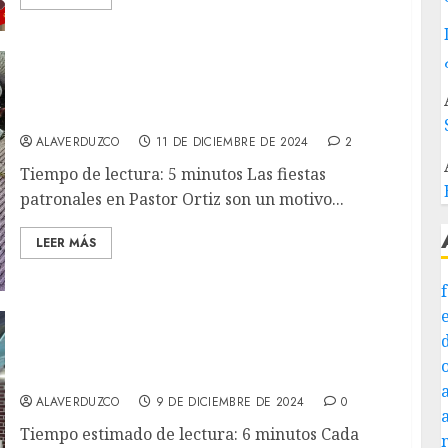
Reflexión sobre la Fiesta Patronal: ¿Estamos
Respetando Nuestros Espacios Públicos?
ALAVERDUZCO
11 DE DICIEMBRE DE 2024
2
Tiempo de lectura: 5 minutos Las fiestas
patronales en Pastor Ortiz son un motivo...
LEER MÁS
Pastor Ortiz y la tradición del día 9: Ollas y
utensilios que unen a las familias
ALAVERDUZCO
9 DE DICIEMBRE DE 2024
0
Tiempo estimado de lectura: 6 minutos Cada