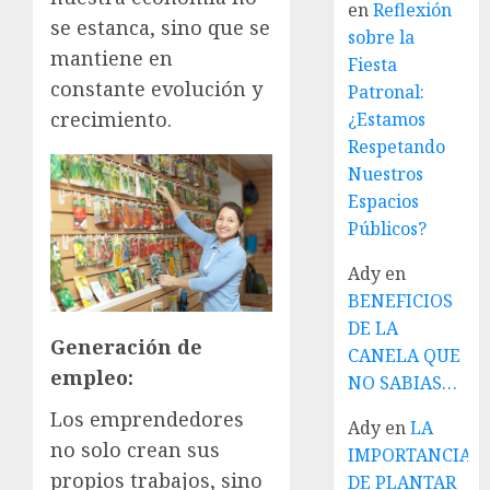
en
Reflexión
se estanca, sino que se
sobre la
mantiene en
Fiesta
constante evolución y
Patronal:
crecimiento.
¿Estamos
Respetando
Nuestros
Espacios
Públicos?
Ady
en
BENEFICIOS
DE LA
Generación de
CANELA QUE
empleo:
NO SABIAS…
Los emprendedores
Ady
en
LA
no solo crean sus
IMPORTANCIA
propios trabajos, sino
DE PLANTAR