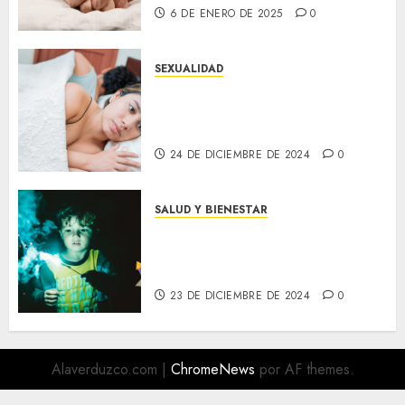
6 DE ENERO DE 2025
0
SEXUALIDAD
Cómo mantener la chispa en la
relación: Consejos para
revitalizar la intimidad
24 DE DICIEMBRE DE 2024
0
SALUD Y BIENESTAR
¡Cuidado con la Pirotecnia!
Los Niños No Deben Jugar con
el Peligro
23 DE DICIEMBRE DE 2024
0
Alaverduzco.com
|
ChromeNews
por AF themes.