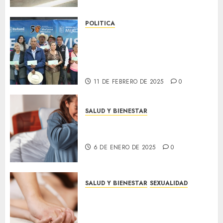
POLITICA
Reencuentros que cruzan
fronteras: Entrega de Visas
del Programa REFAMI en José
Sixto Verduzco
11 DE FEBRERO DE 2025
0
SALUD Y BIENESTAR
Consejos para reducir la
ansiedad en tu día a día
6 DE ENERO DE 2025
0
SALUD Y BIENESTAR
SEXUALIDAD
5 beneficios sorprendentes del
sexo para tu salud física y
emocional