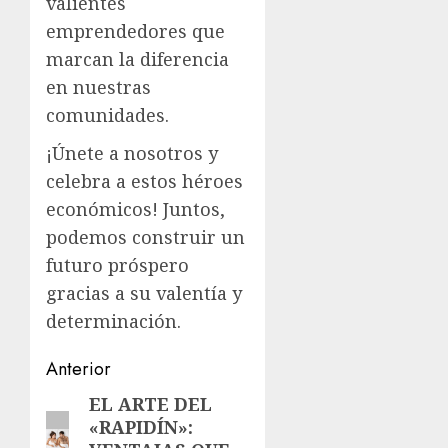
valientes
emprendedores que
marcan la diferencia
en nuestras
comunidades.
¡Únete a nosotros y
celebra a estos héroes
económicos! Juntos,
podemos construir un
futuro próspero
gracias a su valentía y
determinación.
Navegación
Anterior
de
EL ARTE DEL
Entrada
«RAPIDÍN»:
anterior:
entradas