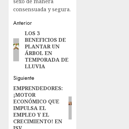
sexo de manera
consensuada y segura.
Navegación
Anterior
de
LOS 3
Entrada
BENEFICIOS DE
anterior:
entradas
PLANTAR UN
ÁRBOL EN
TEMPORADA DE
LLUVIA
Siguiente
EMPRENDEDORES:
Siguiente
¡MOTOR
entrada:
ECONÓMICO QUE
IMPULSA EL
EMPLEO Y EL
CRECIMIENTO! EN
JSV