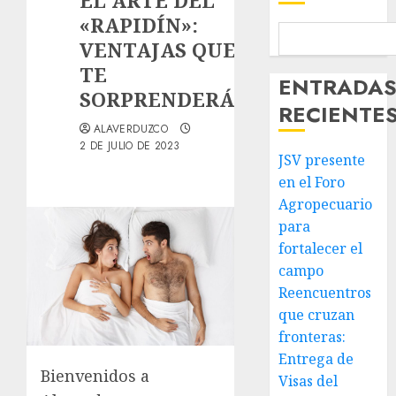
EL ARTE DEL
«RAPIDÍN»:
VENTAJAS QUE
TE
ENTRADA
SORPRENDERÁN
RECIENTE
ALAVERDUZCO
2 DE JULIO DE 2023
JSV presente
en el Foro
Agropecuario
para
fortalecer el
campo
Reencuentros
que cruzan
fronteras:
Entrega de
Bienvenidos a
Visas del