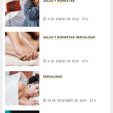
SALUD Y BIENESTAR
Consejos para reducir la
ansiedad en tu día a día
6 DE ENERO DE 2025
0
SALUD Y BIENESTAR
SEXUALIDAD
5 beneficios sorprendentes del
sexo para tu salud física y
emocional
6 DE ENERO DE 2025
0
SEXUALIDAD
Cómo mantener la chispa en la
relación: Consejos para
revitalizar la intimidad
24 DE DICIEMBRE DE 2024
0