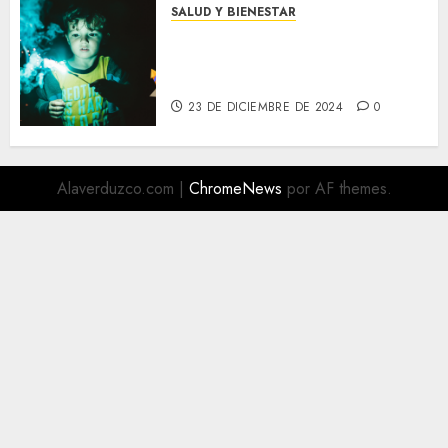
SALUD Y BIENESTAR
¡Cuidado con la Pirotecnia!
Los Niños No Deben Jugar con
el Peligro
23 DE DICIEMBRE DE 2024
0
Alaverduzco.com
|
ChromeNews
por AF themes.