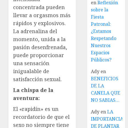
en
Reflexión
concentrada pueden
sobre la
llevar a orgasmos más
Fiesta
rápidos y explosivos.
Patronal:
La adrenalina del
¿Estamos
Respetando
momento, unida a la
Nuestros
pasión desenfrenada,
Espacios
puede proporcionar
Públicos?
una sensación
inigualable de
Ady
en
BENEFICIOS
satisfacción sexual.
DE LA
La chispa de la
CANELA QUE
aventura:
NO SABIAS…
El «rapidín» es un
Ady
en
LA
recordatorio de que el
IMPORTANCIA
sexo no siempre tiene
DE PLANTAR