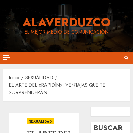
Saltar
al
ALAVERDUZCO
contenido
EL MEJOR MEDIO DE COMUNICACIÓN
Inicio
SEXUALIDAD
EL ARTE DEL «RAPIDÍN»: VENTAJAS QUE TE
SORPRENDERÁN
Siguenos en Facebook
Siguenos en Instagram
SEXUALIDAD
BUSCAR