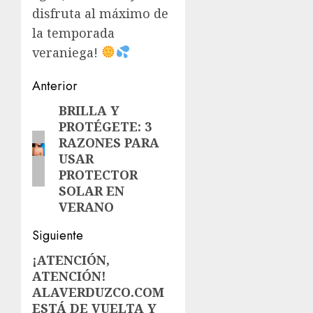
disfruta al máximo de
la temporada
veraniega!
Navegación
Anterior
de
BRILLA Y
Entrada
PROTÉGETE: 3
anterior:
entradas
RAZONES PARA
USAR
PROTECTOR
SOLAR EN
VERANO
Siguiente
¡ATENCIÓN,
Siguiente
ATENCIÓN!
entrada:
ALAVERDUZCO.COM
ESTÁ DE VUELTA Y