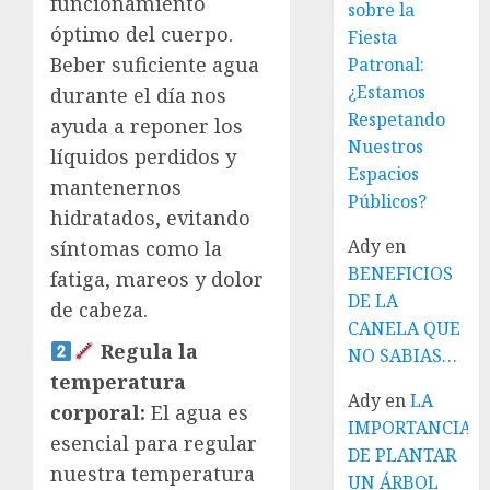
funcionamiento
sobre la
óptimo del cuerpo.
Fiesta
Beber suficiente agua
Patronal:
¿Estamos
durante el día nos
Respetando
ayuda a reponer los
Nuestros
líquidos perdidos y
Espacios
mantenernos
Públicos?
hidratados, evitando
Ady
en
síntomas como la
BENEFICIOS
fatiga, mareos y dolor
DE LA
de cabeza.
CANELA QUE
Regula la
NO SABIAS…
temperatura
Ady
en
LA
corporal:
El agua es
IMPORTANCIA
esencial para regular
DE PLANTAR
nuestra temperatura
UN ÁRBOL