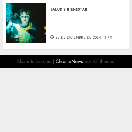
SALUD Y BIENESTAR
¡Cuidado con la Pirotecnia!
Los Niños No Deben Jugar con
el Peligro
23 DE DICIEMBRE DE 2024
0
Alaverduzco.com
|
ChromeNews
por AF themes.