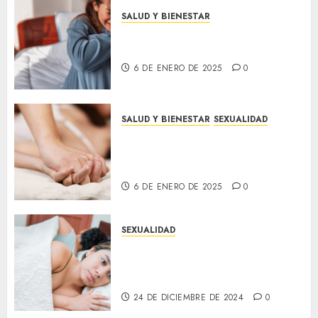
SALUD Y BIENESTAR
Consejos para reducir la
ansiedad en tu día a día
6 DE ENERO DE 2025
0
SALUD Y BIENESTAR
SEXUALIDAD
5 beneficios sorprendentes del
sexo para tu salud física y
emocional
6 DE ENERO DE 2025
0
SEXUALIDAD
Cómo mantener la chispa en la
relación: Consejos para
revitalizar la intimidad
24 DE DICIEMBRE DE 2024
0