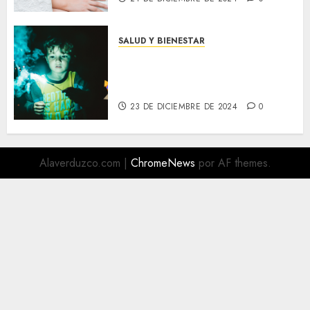
SALUD Y BIENESTAR
¡Cuidado con la Pirotecnia!
Los Niños No Deben Jugar con
el Peligro
23 DE DICIEMBRE DE 2024
0
Alaverduzco.com
|
ChromeNews
por AF themes.