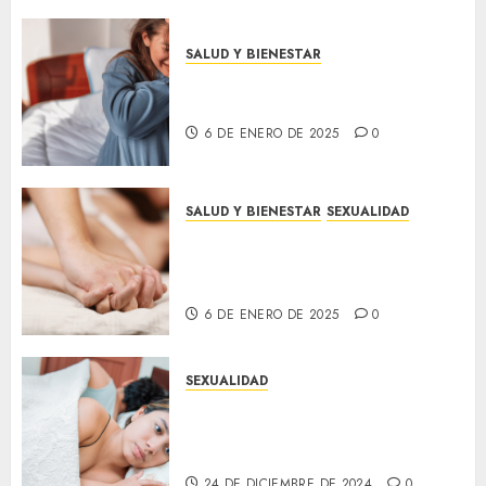
SALUD Y BIENESTAR
Consejos para reducir la
ansiedad en tu día a día
6 DE ENERO DE 2025
0
SALUD Y BIENESTAR
SEXUALIDAD
5 beneficios sorprendentes del
sexo para tu salud física y
emocional
6 DE ENERO DE 2025
0
SEXUALIDAD
Cómo mantener la chispa en la
relación: Consejos para
revitalizar la intimidad
24 DE DICIEMBRE DE 2024
0