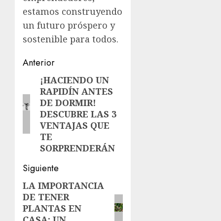
estamos construyendo
un futuro próspero y
sostenible para todos.
Navegación
Anterior
de
¡HACIENDO UN
Entrada
RAPIDÍN ANTES
anterior:
entradas
DE DORMIR!
DESCUBRE LAS 3
VENTAJAS QUE
TE
SORPRENDERÁN
Siguiente
LA IMPORTANCIA
Siguiente
DE TENER
entrada:
PLANTAS EN
CASA: UN